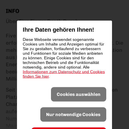
INFO
Über Five Finger Death Punch:
Ihre Daten gehören Ihnen!
Five Finger Death Punch zählt zu den
Diese Webseite verwendet sogenannte
erfolgreichsten Hard‑Rock‑Bands der Welt. Die
Cookies um Inhalte und Anzeigen optimal für
Sie zu gestalten, fortlaufend zu verbessern
mehrfach mit Platin ausgezeichnete Formation
und Funktionen für soziale Medien anbieten
aus Las Vegas steht für kompromisslose
zu können. Einige Cookies sind für den
technischen Betrieb und die Funktionalität
Energie, kraftvolle Songs und eine
notwendig, andere sind optional. Alle
beeindruckende Erfolgsbilanz mit über 13
Informationen zum Datenschutz und Cookies
finden Sie hier
.
Milliarden Streams weltweit.
Seit fünf Jahren hält die Band konstant einen
Cookies auswählen
Platz in den Top 3 der Billboard Hard Rock
Charts und schrieb mit elf
aufeinanderfolgenden
Nur notwendige Cookies
Nummer‑1‑Platzierungen in den Billboard
Mainstream Rock Airplay Charts