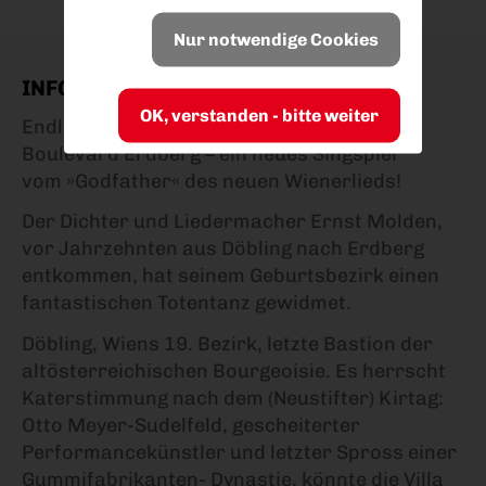
Nur notwendige Cookies
INFO
OK, verstanden - bitte weiter
Endlich – nach Jahren der Entbehrung am
Boulevard Erdberg – ein neues Singspiel
vom »Godfather« des neuen Wienerlieds!
Der Dichter und Liedermacher Ernst Molden,
vor Jahrzehnten aus Döbling nach Erdberg
entkommen, hat seinem Geburtsbezirk einen
fantastischen Totentanz gewidmet.
Döbling, Wiens 19. Bezirk, letzte Bastion der
altösterreichischen Bourgeoisie. Es herrscht
Katerstimmung nach dem (Neustifter) Kirtag:
Otto Meyer-Sudelfeld, gescheiterter
Performancekünstler und letzter Spross einer
Gummifabrikanten- Dynastie, könnte die Villa