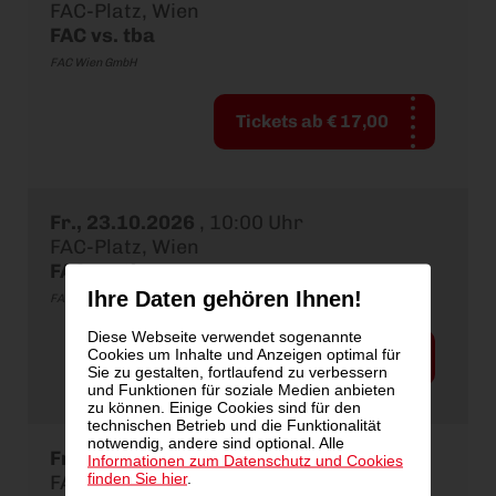
FAC-Platz, Wien
FAC vs. tba
FAC Wien GmbH
Tickets ab € 17,00
Fr., 23.10.2026
,
10:00 Uhr
FAC-Platz, Wien
FAC vs. tba
Ihre Daten gehören Ihnen!
FAC Wien GmbH
Diese Webseite verwendet sogenannte
Cookies um Inhalte und Anzeigen optimal für
Tickets ab € 17,00
Sie zu gestalten, fortlaufend zu verbessern
und Funktionen für soziale Medien anbieten
zu können. Einige Cookies sind für den
technischen Betrieb und die Funktionalität
notwendig, andere sind optional. Alle
Fr., 06.11.2026
,
10:00 Uhr
Informationen zum Datenschutz und Cookies
finden Sie hier
.
FAC-Platz, Wien